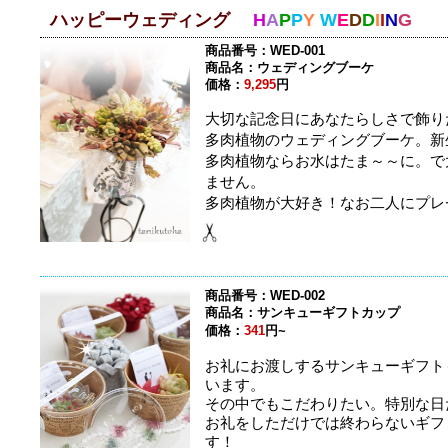
ハッピーウェディング
H
A
P
P
Y
W
E
D
D
I
I
N
G
商品番号：WED-001
商品名：ウェディングブーケ
価格：
9,295
円
大切な記念日にあなたらしさで飾り
多肉植物のウェディングブーケ。
新
多肉植物ならお水はたま～～に。で
ません。
多肉植物が大好き！なお二人にプレ
商品番号：WED-002
商品名：サンキューギフトカップ
価格：
341
円~
お礼にお渡しするサンキューギフト
います。
その中でもこだわりたい。特別な日
お礼をしただけでは終わらないギフ
す！