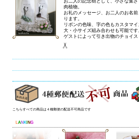
お二人の記念樹として、小さな葉ざ
肉植物。
お礼のメッセージ、お二人のお名前
ります。
リボンの色味、字の色もカスタマイ
大・小サイズ組み合わせも可能です
ゲストによって引き出物のチョイス
こちらすべての商品は４種郵便の配送不可商品です
L
A
N
K
I
N
G