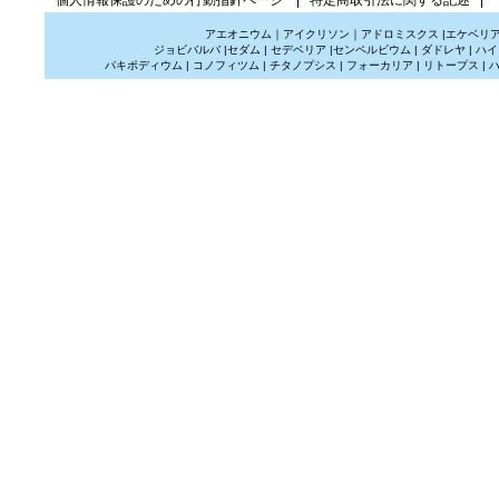
アエオニウム
｜
アイクリソン
｜
アドロミスクス
|
エケベリ
ジョビバルバ
|
セダム
|
セデベリア
|
センペルビウム
|
ダドレヤ
|
ハイ
パキポディウム
|
コノフィツム
|
チタノプシス
|
フォーカリア
|
リトープス
|