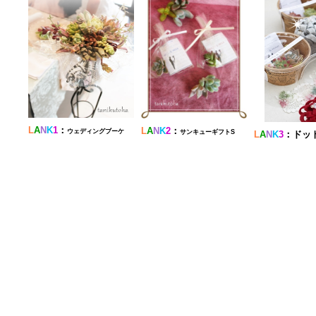
L
A
N
K
1
：
L
A
N
K
2
：
ウェディングブーケ
サンキューギフトS
L
A
N
K
3
：ドッ