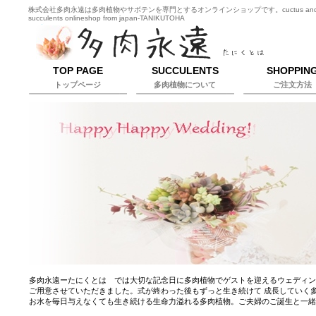
株式会社多肉永遠は多肉植物やサボテンを専門とするオンラインショップです。cuctus an
succulents onlineshop from japan-TANIKUTOHA
TOP PAGE
SUCCULENTS
SHOPPIN
トップページ
多肉植物について
ご注文方法
多肉永遠ーたにくとは では大切な記念日に多肉植物でゲストを迎えるウェディ
ご用意させていただきました。式が終わった後もずっと生き続けて 成長していく
お水を毎日与えなくても生き続ける生命力溢れる多肉植物。ご夫婦のご誕生と一