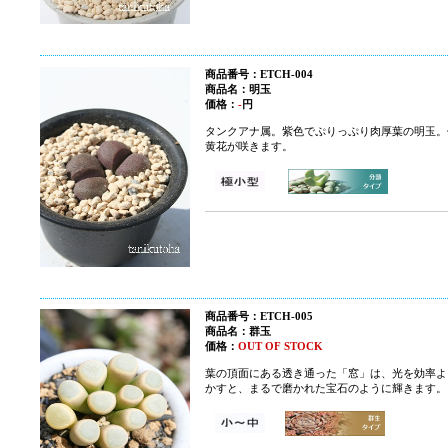
商品番号：ETCH-004
商品名：
明玉
価格：
-
円
タンクアナ属。紫色でぷりっぷり肉厚葉の明玉。
黄花が咲きます。
商品番号：ETCH-005
商品名：
群玉
価格：
OUT OF STOCK
葉の頂面にある透き通った「窓」は、光を効率よ
かすと、まるで磨かれた宝石のように輝きます。