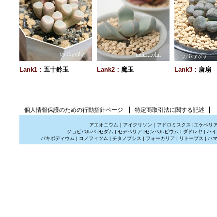
Lank1：
五十鈴玉
Lank2：
魔玉
Lank3：
唐扇
個人情報保護のための行動指針ページ
特定商取引法に関する記述
アエオニウム
｜
アイクリソン
｜
アドロミスクス
|
エケベリ
ジョビバルバ
|
セダム
|
セデベリア
|
センペルビウム
|
ダドレヤ
|
ハイ
パキポディウム
|
コノフィツム
|
チタノプシス
|
フォーカリア
|
リトープス
|
ハ