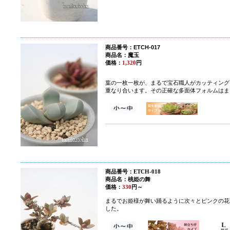
商品番号：ETCH-017
商品名：
魔玉
価格：
1,320
円
葉の一枚一枚が、まるで宝石職人がカッティング
重なり合います。その正確な多面体フォルムはま
商品番号：ETCH-018
商品名：桃姫の舞
価格：
330
円～
まるでお姫様が舞い踊るように次々とピンクの花
した。