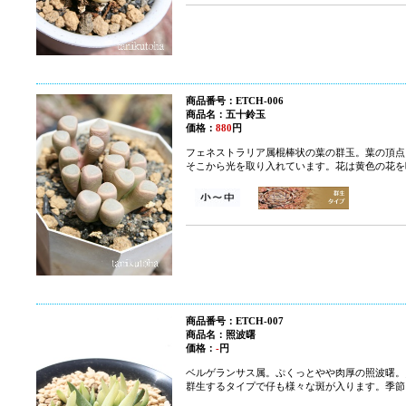
商品番号：ETCH-006
商品名：
五十鈴玉
価格：
880
円
フェネストラリア属
棍棒状の葉の群玉。葉の頂点
そこから光を取り入れています。花は黄色の花を
商品番号：ETCH-007
商品名：照波曙
価格：
-
円
ベルゲランサス属。ぷくっとやや肉厚の照波曙。
群生するタイプで仔も様々な斑が入ります。季節