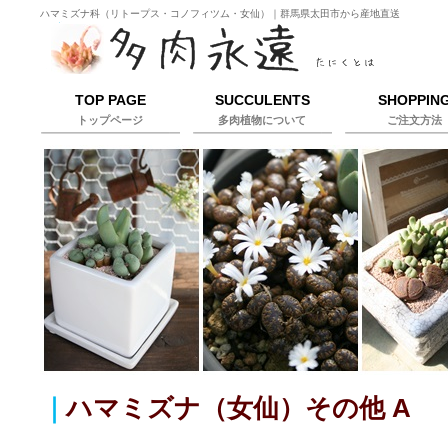
ハマミズナ科（リトープス・コノフィツム・女仙）｜群馬県太田市から産地直送
TOP PAGE
SUCCULENTS
SHOPPIN
トップページ
多肉植物について
ご注文方法
｜
ハマミズナ（女仙）その他 