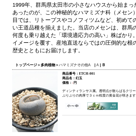
1999年、群馬県太田市の小さなハウスから始ま
あったのが、この神秘的なハマミズナ科（メセン）
目では、リトープスやコノフィツムなど、初めて
い王道品種を揃えました。当店のメセンは、群馬
何度も乗り越えた「環境適応力の高い」株ばかり。
イメージを覆す、産地直送ならではの圧倒的な根の
歴史とともにお届けします。
トップページ
＞
多肉植物
＞
ハマミズナその他A
|
A
|
Ｂ
商品番号：ETCH-001
商品名：
幻玉
価格：
-
円
ディンティランサス属。透明点が散らばるクリー
ぷりぷりの肉厚で３ｃｍ程度の黄金花が咲きます