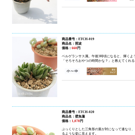
商品番号：ETCH-019
商品名：照波
価格：
660
円
ベルゲランサス属。
午後3時頃になると、輝くよ
「そろそろおやつの時間かな？」と教えてくれる
商品番号：ETCH-020
商品名：壁魚蓮
価格：
1,078
円
ぷっくりとした三角形の葉が対になって連なり、
るような姿に見えます。