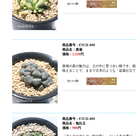
商品番号：ETCH-008
商品名：唐扇
価格：
1,320
円
唐扇の真の魅力は、土の中に育つ太い根です。植
植えることで、まるで古木のような「盆栽仕立て
商品番号：ETCH-009
商品名：無比玉
価格：
990
円
「アルギロデルマ（銀の肌）」という名の通り、