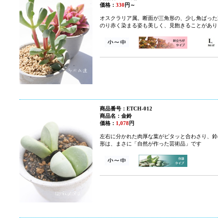
価格：
330
円～
オスクラリア属。
断面が三角形の、少し角ばった
のり赤く染まる姿も美しく、見飽きることがあり
商品番号：ETCH-012
商品名：金鈴
価格：
1,078
円
左右に分かれた肉厚な葉がピタッと合わさり、鈴
形は、まさに「自然が作った芸術品」です