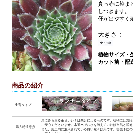
真っ赤に染ま
しつきます。
仔が出やすく
大きさ：
植物サイズ・
カット苗・配
商品の紹介
生育タイプ
葉にみられる茶色いシミは鉄分によるものです。植物には支障
ご安心くださいませ。水道水でお水を与えていれば自然と消え
購入時注意点
また、用土内に混入されている白い粒々は薬です。害虫予防の