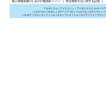
個人情報保護のための行動指針ページ
特定商取引法に関する記述
アエオニウム
｜
アイクリソン
｜
アドロミスクス
|
エケベリ
ジョビバルバ
|
セダム
|
セデベリア
|
センペルビウム
|
ダドレヤ
|
ハイ
パキポディウム
|
コノフィツム
|
チタノプシス
|
フォーカリア
|
リトープス
|