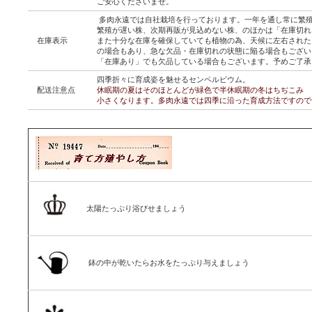
ご安心くださいませ。
多肉永遠では自社栽培を行っております。一年を通し常に繁
繁殖が遅い株、次期再販が見込めない株、のほかは「在庫切れ
在庫表示
また十分な在庫を確保していても植物の為、天候に左右された
の場合もあり、急な欠品・在庫切れの状態に陥る場合もござい
「在庫あり」でも欠品している場合もございます。予めご了承
四季折々に育成姿を魅せるセンペルビウム。
配送注意点
休眠期の夏はそのほとんどが緑色で半休眠期の冬はちぢこみ
小さくなります。多肉永遠では四季に沿った育成方法ですので
太陽たっぷり浴びせましょう
鉢の中が乾いたらお水をたっぷり与えましょう