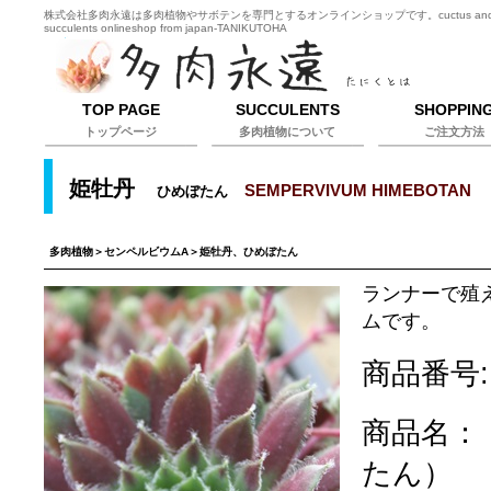
株式会社多肉永遠は多肉植物やサボテンを専門とするオンラインショップです。cuctus an
succulents onlineshop from japan-TANIKUTOHA
TOP PAGE
SUCCULENTS
SHOPPIN
トップページ
多肉植物について
ご注文方法
姫牡丹
SEMPERVIVUM HIMEBOTAN
ひめぼたん
多肉植物
＞
センペルビウムA
＞姫牡丹、ひめぼたん
ランナーで殖
ムです。
商品番号:
商品名：
たん）