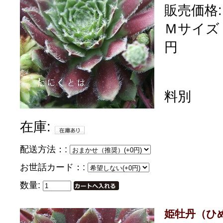
販売価格:
Ｍサイズ 
円
料別
在庫:
配送方法：:
お世話カード：:
数量:
姫牡丹（ひ