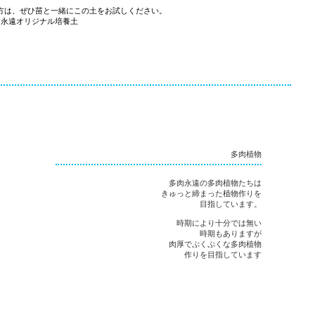
方は、ぜひ苗と一緒にこの土をお試しください。
肉永遠オリジナル培養土
多肉植物
多肉永遠の多肉植物たちは
きゅっと締まった植物作りを
目指しています。
時期により十分では無い
時期もありますが
肉厚でぷくぷくな多肉植物
作りを目指しています