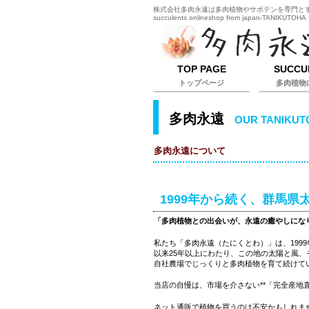
株式会社多肉永遠は多肉植物やサボテンを専門とするオ
succulents onlineshop from japan-TANIKUTOHA
TOP PAGE
SUCCU
トップページ
多肉植物
多肉永遠
OUR TANIKUT
多肉永遠について
1999年から続く、群馬
「多肉植物との出会いが、永遠の癒やしにな
私たち「多肉永遠（たにくとわ）」は、199
以来25年以上にわたり、この地の太陽と風
自社農場でじっくりと多肉植物を育て続けて
当店の自慢は、市場を介さない**「完全産地直
ネット通販で植物を買うのは不安かもしれま