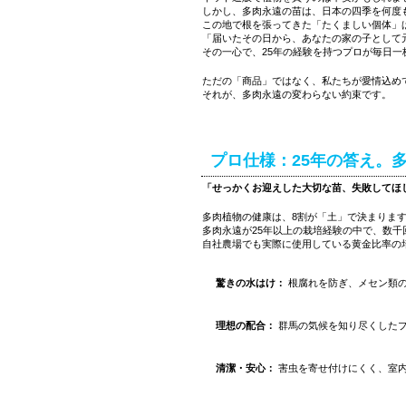
しかし、多肉永遠の苗は、日本の四季を何度
この地で根を張ってきた「たくましい個体」
「届いたその日から、あなたの家の子として
その一心で、25年の経験を持つプロが毎日
ただの「商品」ではなく、私たちが愛情込め
それが、多肉永遠の変わらない約束です。
プロ仕様：25年の答え。
「せっかくお迎えした大切な苗、失敗してほ
多肉植物の健康は、8割が「土」で決まりま
多肉永遠が25年以上の栽培経験の中で、数
自社農場でも実際に使用している黄金比率の
驚きの水はけ：
根腐れを防ぎ、メセン類
理想の配合：
群馬の気候を知り尽くした
清潔・安心：
害虫を寄せ付けにくく、室