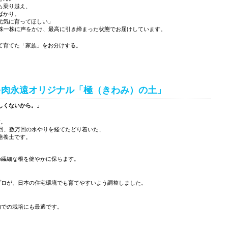
も乗り越え、
ばかり。
元気に育ってほしい」
一株一株に声をかけ、最高に引き締まった状態でお届けしています。
て育てた「家族」をお分けする。
多肉永遠オリジナル「極（きわみ）の土」
しくないから。」
す。
千回、数万回の水やりを経てたどり着いた、
培養土です。
の繊細な根を健やかに保ちます。
プロが、日本の住宅環境でも育てやすいよう調整しました。
内での栽培にも最適です。