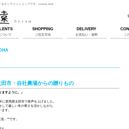
ンラインショップです。cuctus and
LENTS
SHOPPING
DELIVERY
CON
について
ご注文方法
お支払い・送料
こ
OHA
県太田市・自社農場からの贈りもの
りますように。」
9年に群馬県太田市で産声を上げました。
、そして厳しい冬の寒さを活かしながら、
います。
送」**です。
せん。