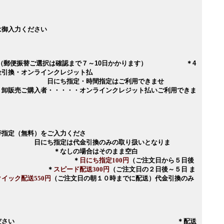
は御入力ください
い （郵便振替ご選択は確認まで７～10日かかります） ＊4
金引換・オンラインクレジット払
定・時間指定はご利用できませ
者・・・・・オンラインクレジット払いご利用できま
帯指定（無料）をご入力くださ
は代金引換のみの取り扱いとなりま
の場合はそのまま空白
で
＊
日にち指定100円
（ご注文日から５日後
で） ＊
スピード配送300円
（ご注文日の２日後～５日 ま
クイック配送550円
（ご注文日の朝１０時までに配送）代金引換のみ
項目にご入力ください ＊配送