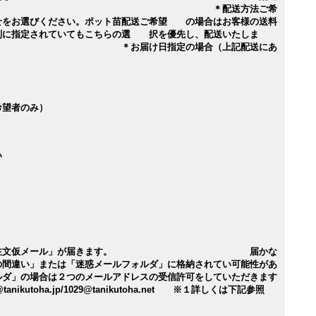
望 ＊配送方法ご希
せをお選びください。ポット苗配送ご希望 の場合はお客様の送料
別に指定されていてもこちらの選 択を優先し、配送いたしま
届け日指定の場合（上記配送にあ
希望者のみ）
い
動送信の注文仮メール」が届きます。 届かな
の間違い」または「迷惑メールフォルダ」に格納されてい可能性があ
ルダ」の場合は２つのメールアドレスの受信許可をしていただきます
nikutoha.jp/1029@tanikutoha.net ※１詳しくは下記参照