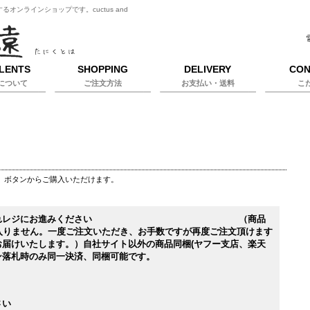
ンラインショップです。cuctus and
LENTS
SHOPPING
DELIVERY
CON
について
ご注文方法
お支払い・送料
こ
」ボタンからご購入いただけます。
ートに入れレジにお進みください （商品
入りません。一度ご注文いただき、お手数ですが再度ご注文頂けます
お届けいたします。）自社サイト以外の商品同梱(ヤフー支店、楽天
ン落札時のみ同一決済、同梱可能です。
さい