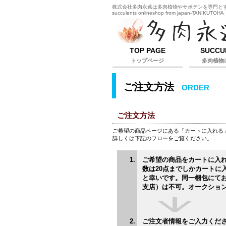
株式会社多肉永遠は多肉植物やサボテンを専門とするオ
succulents onlineshop from japan-TANIKUTOHA
TOP PAGE
SUCCU
トップページ
多肉植物
ご注文方法
ORDER
ご注文方法
ご希望の商品ページにある「カートに入れる
詳しくは下記のフローをご覧ください。
ご希望の商品をカ
数は20点までしかカートに
と幸いです。同一梱包にて
支店）は不可。オークショ
ご注文者情報をご入力くだ