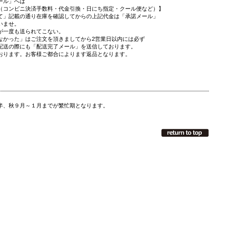
ール」へは
（コンビニ決済手数料・代金引換・日にち指定・クール便など）】
て」記載の通り在庫を確認してからの上記代金は「承諾メール」
いませ。
が一度も送られてこない。
なかった」はご注文を頂きましてから2営業日以内には必ず
配送の際にも「配送完了メール」を送信しております。
おります。お客様ご都合によります返品となります。
半、秋９月～１月までが繁忙期となります。