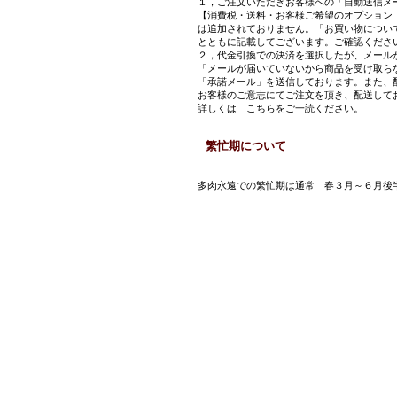
１，ご注文いただきお客様への「自動送信メ
【消費税・送料・お客様ご希望のオプション
は追加されておりません。「お買い物につい
とともに記載してございます。ご確認くださ
２，代金引換での決済を選択したが、メール
「メールが届いていないから商品を受け取ら
「承諾メール」を送信しております。また、
お客様のご意志にてご注文を頂き、配送して
詳しくは
こちら
をご一読ください。
繁忙期について
多肉永遠での繁忙期は通常 春３月～６月後