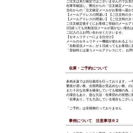
ご注文は未だ確定ではございませんのでお支
在庫等確認し、弊社からの「注文確定メール
当社からの「注文確定メールがお客様へ届か
【メールアドレスの間違い】【ご注文時のタ
【メールアドレスの間違い】【ご注文時のタ
ご注文確定後すぐにお客様ご登録のメールア
1日経っても自動送信メールが届かない場合
ご記入の上お問い合わせくださいませ。
【セキュリティーによる仕分け】
メールのセキュリティー機能が使われるよう
「自動送信メール」が１日経ってもお客様に
「登録時とは違うメールアドレスにて」 お
在庫・ご予約について
多肉永遠では自社栽培を行っております。一
繁殖が遅い株、次期再販が見込めない株、の
また十分な在庫を確保していても植物の為、
の場合もあり、急な欠品・在庫切れの状態に
「在庫あり」でも欠品している場合もござい
「ご予約」は全植物行っておりません
事例について 注意事項※２