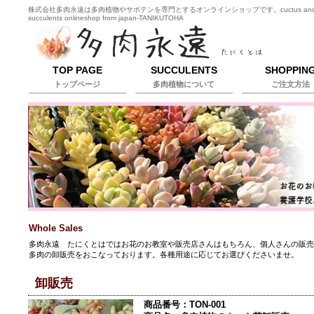
株式会社多肉永遠は多肉植物やサボテンを専門とするオンラインショップです。cuctus an
succulents onlineshop from japan-TANIKUTOHA
TOP PAGE
SUCCULENTS
SHOPPIN
トップページ
多肉植物について
ご注文方法
Whole Sales
多肉永遠 たにくとはではお花のお教室や販売店さんはもちろん、個人さんの販
多肉の卸販売をおこなっております。各種用途に応じてお選びくださいませ。
卸販売
商品番号：TON-001