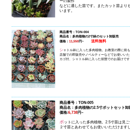
ーの製作
などに適した苗です。またカット苗より
います。
商品番号：TON-004
商品名：多肉植物の2寸鉢のセット卸販売
送料無料
価格：
11,550
円~
シ
ャトル鉢に入った多肉植物。お教室の際に前
店舗での即販売やノベルティーなどでお使いいた
カゴ付、シャトル鉢に入った状態でのお届けです
商品番号：TON-005
商品名：多肉植物の2.5寸ポットセット卸
価格:
6,738
円~
ポ
ットに入った多肉植物。2.5寸苗は見
２寸苗とあわせてもお使いいただけます