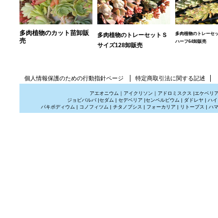
多肉植物のカット苗卸販
多肉植物のトレーセ
多肉植物のトレーセットＳ
売
ハーフ64卸販売
サイズ128卸販売
個人情報保護のための行動指針ページ
特定商取引法に関する記述
アエオニウム
｜
アイクリソン
｜
アドロミスクス
|
エケベリ
ジョビバルバ
|
セダム
|
セデベリア
|
センペルビウム
|
ダドレヤ
|
ハイ
パキポディウム
|
コノフィツム
|
チタノプシス
|
フォーカリア
|
リトープス
|
ハ