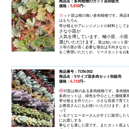
商品名：多肉植物のカット苗卸販売
価格：
5,830
円~
カ
ット苗は根の無い多肉植物です。商品
はもちろん
寄せ植えやアレンジメントの材料として
さな小苗が
人気を博しています。極小苗、小苗
選びいただけます。
茎は短いカット苗
ス等の茎が長く必要な場合は不向きなセ
をご希望いただくか、リースセットをお
商品番号：TON-002
商品名：Sサイズ苗多肉セット卸販売
価格：
6,710
円~
根
付苗は根のある多肉植物です。多肉植
多肉セットは、緑色を中心とした価格重
寄せ植えを作りたい、小さな容器で育て
お教室さんにもお使いいただけます。ま
って
いるクリエーターさんがすぐに販売した
にお渡しする
事なども適した苗です。またカット苗よ