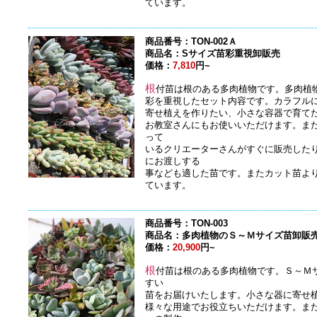
ています。
商品番号：TON-002Ａ
商品名：Sサイズ苗彩重視卸販売
価格：
7,810
円~
根
付苗は根のある多肉植物です。多肉植
彩を重視したセット内容です。カラフル
寄せ植えを作りたい、小さな容器で育て
お教室さんにもお使いいただけます。ま
って
いるクリエーターさんがすぐに販売した
にお渡しする
事なども適した苗です。またカット苗よ
ています。
商品番号：TON-003
商品名：多肉植物のＳ～Ｍサイズ苗卸販
価格：
20,900
円~
根
付苗は根のある多肉植物です。Ｓ～Ｍ
すい
苗をお届けいたします。小さな器に寄せ
様々な用途でお役立ちいただけます。ま