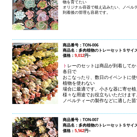
物を育てたい
オリジナル容器で植え込みたい、ノベル
到着後の管理も容易です。
商品番号：TON-006
商品名：多肉植物のトレーセットＳサイズ
価格：
9,012
円~
ト
レーのセットは商品が到着してか
各日で
おこなったり、数日のイベントに使
植物を使わない
場合に最適です。小さな器に寄せ植
様々な用途でお役立ちいただけます
ノベルティーの製作などに適した苗
商品番号：TON-007
商品名：多肉植物のトレーセットＳサイズ
価格：
5,562
円~