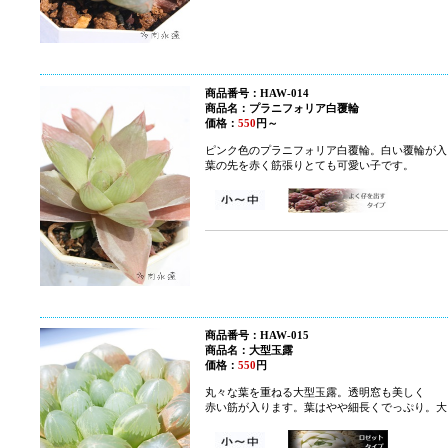
商品番号：HAW-014
商品名：プラニフォリア白覆輪
価格：
550
円～
ピンク色のプラニフォリア白覆輪。白い覆輪が入
葉の先を赤く筋張りとても可愛い子です。
商品番号：HAW-015
商品名：大型玉露
価格：
550
円
丸々な葉を重ねる大型玉露。透明窓も美しく
赤い筋が入ります。葉はやや細長くでっぷり。大