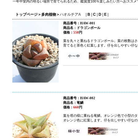
一年中室内の明るい場所で育てられるため、鑑賞度100％楽しみたい方へおススメ
トップページ
＞
多肉植物
＞
ハオルチアA
|
B
|
C
|
D
|
E
|
ジ
商品番号：HAW-001
商品名：ドラゴンボール
価格：
550
円
葉を丸々と重ねるドラゴンボール。葉の枚数はさ
育てると茶色く紅葉します。仔を出しやすい仔な
商品番号：HAW-002
商品名：竜鱗
価格：
660
円
葉を塔の様に重ねる竜鱗。オレンジ色で小型のタ
オレンジ色に紅葉します。仔を出しやすい仔なの