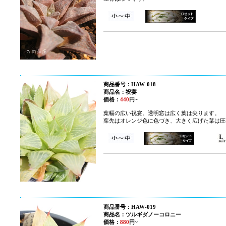
商品番号：HAW-018
商品名：祝宴
価格：
440
円~
葉幅の広い祝宴。透明窓は広く葉は尖ります。
葉先はオレンジ色に色づき、大きく広げた葉は圧
商品番号：HAW-019
商品名：ツルギダノーコロニー
価格：
880
円~