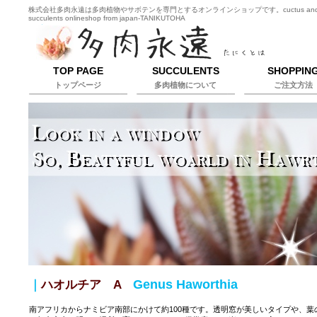
株式会社多肉永遠は多肉植物やサボテンを専門とするオンラインショップです。cuctus an
succulents onlineshop from japan-TANIKUTOHA
TOP PAGE
SUCCULENTS
SHOPPIN
トップページ
多肉植物について
ご注文方法
Genus Haworthia
｜
ハオルチア A
南アフリカからナミビア南部にかけて約100種です。透明窓が美しいタイプや、葉