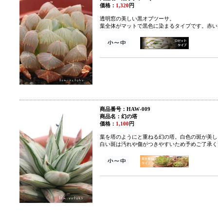
価格：
1,320
円
透明窓の美しい黒オブツーサ。
葉全体がマットで黒色に染まるタイプです。赤い
商品番号：HAW-009
商品名：幻の塔
価格：
1,100
円
葉を塔のようにと重ねる幻の塔。白色の斑が美し
白い斑は汚れや傷がつきやすいため予めご了承く