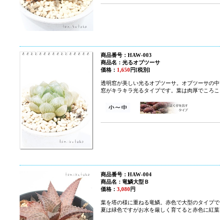
商品番号：HAW-003
商品名：光るオブツーサ
価格：
1,650
円[税別]
透明窓が美しい光るオブツーサ。オブツーサの中
窓がキラキラ光るタイプです。葉は肉厚でころこ
商品番号：HAW-004
商品名：竜鱗大型Ｂ
価格：
3,080
円
葉を塔の様に重ねる竜鱗。赤色で大型のタイプで
夏は緑色ですがお水を厳しく育てると赤色に紅葉