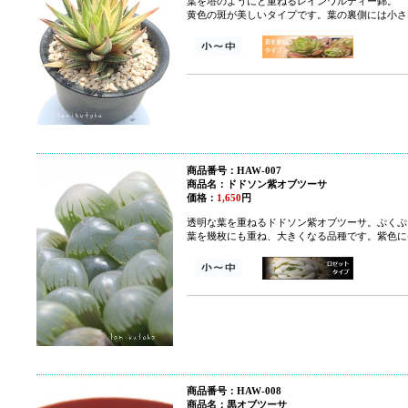
葉を塔のようにと重ねるレインワルディー錦。
黄色の斑が美しいタイプです。葉の裏側には小さ
商品番号：HAW-007
商品名：ドドソン紫オブツーサ
価格：
1,650
円
透明な葉を重ねるドドソン紫オブツーサ。ぷくぷ
葉を幾枚にも重ね、大きくなる品種です。紫色に
商品番号：HAW-008
商品名：黒オブツーサ