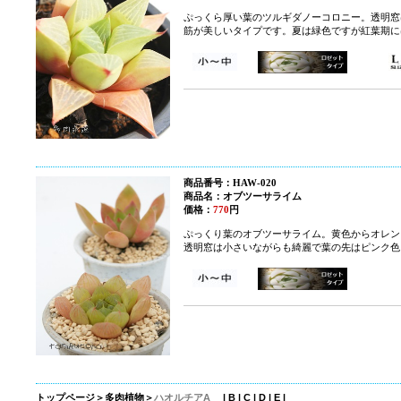
ぷっくら厚い葉のツルギダノーコロニー。透明窓
筋が美しいタイプです。夏は緑色ですが紅葉期に
商品番号：HAW-020
商品名：オブツーサライム
価格：
770
円
ぷっくり葉のオブツーサライム。黄色からオレン
透明窓は小さいながらも綺麗で葉の先はピンク色
トップページ
＞
多肉植物
＞
ハオルチアA
|
B
|
C
|
D
|
E
|