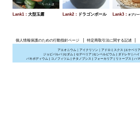
Lank1：
大型玉露
Lank2：
ドラゴンボール
Lank3：
オブツー
個人情報保護のための行動指針ページ
特定商取引法に関する記述
アエオニウム
｜
アイクリソン
｜
アドロミスクス
|
エケベリ
ジョビバルバ
|
セダム
|
セデベリア
|
センペルビウム
|
ダドレヤ
|
ハイ
パキポディウム
|
コノフィツム
|
チタノプシス
|
フォーカリア
|
リトープス
|
ハ