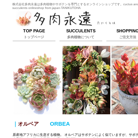
株式会社多肉永遠は多肉植物やサボテンを専門とするオンラインショップです。cuctus an
succulents onlineshop from japan-TANIKUTOHA
TOP PAGE
SUCCULENTS
SHOPPIN
トップページ
多肉植物について
ご注文方法
ORBEA
｜
オルベア
原産地アフリカに生息する植物。 オルベアはサボテンによく似ていますが、サボ