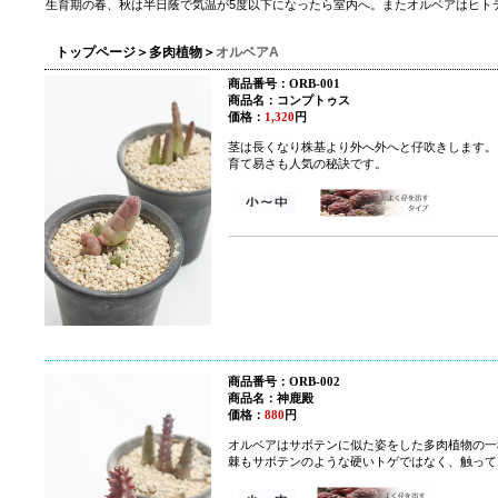
生育期の春、秋は半日蔭で気温が5度以下になったら室内へ。またオルベアはヒト
トップページ
＞
多肉植物
＞
オルベアA
商品番号：ORB-001
商品名：コンプトゥス
価格：
1,320
円
茎は長くなり株基より外へ外へと仔吹きします。
育て易さも人気の秘訣です。
商品番号：ORB-002
商品名：神鹿殿
価格：
880
円
オルベアはサボテンに似た姿をした多肉植物の一
棘もサボテンのような硬いトゲではなく、触って