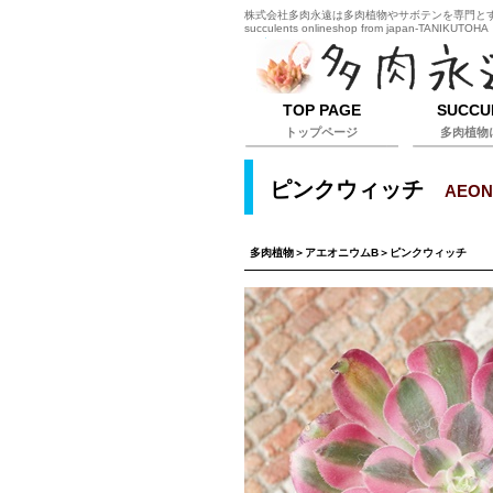
株式会社多肉永遠は多肉植物やサボテンを専門とするオ
succulents onlineshop from japan-TANIKUTOHA
TOP PAGE
SUCCU
トップページ
多肉植物
ピンクウィッチ
AEON
多肉植物
＞
アエオニウムB
＞ピンクウィッチ