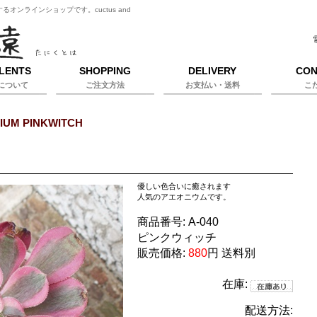
ンラインショップです。cuctus and
LENTS
SHOPPING
DELIVERY
CON
について
ご注文方法
お支払い・送料
こ
IUM PINKWITCH
優しい色合いに癒されます
人気のアエオニウムです。
商品番号:
A-040
ピンクウィッチ
販売価格:
880
円
送料別
在庫:
配送方法: