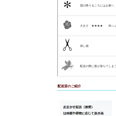
霜の降りるころにはお家へ
大きさ ★★★★ 肉っ
挿し穂
配送の際に葉が落ちてしま
配送苗のご紹介