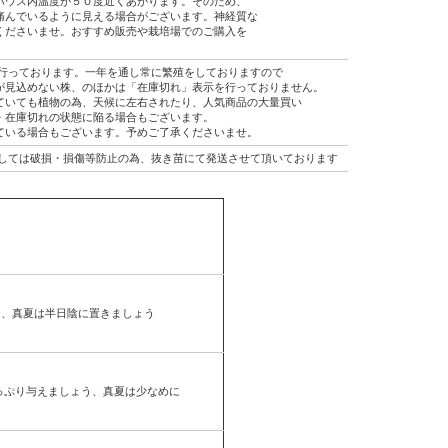
ハウス内温度が５０度近くあがります。そのため、
痛んでいるように見える場合がございます。神経質な
くださいませ。おすすめ販売や栽培場でのご購入を
行っております。一年を通し常に繁殖をしておりますので
が見込めない株、のほかは「在庫切れ」表示を行っておりません。
ていても植物の為、天候に左右されたり、人気商品の大量買い
・在庫切れの状態に陥る場合もございます。
ている場合もございます。予めご了承くださいませ。
しては破損・損傷等防止の為、抜き苗にて発送させて頂いております
う、真夏は半日陰に置きましょう
っぷり与えましょう、真夏は少なめに