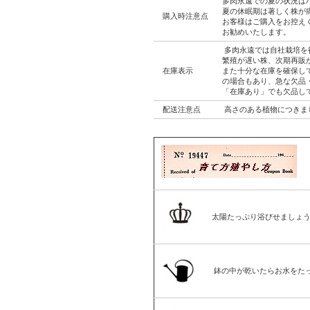
多肉永遠での夏の状況は
夏の休眠期は著しく株が
購入時注意点
お客様はご購入をお控え
お勧めいたします。
多肉永遠では自社栽培を
繁殖が遅い株、次期再販
在庫表示
また十分な在庫を確保し
の場合もあり、急な欠品
「在庫あり」でも欠品し
配送注意点
高さのある植物につきま
太陽たっぷり浴びせましょ
鉢の中が乾いたらお水をた